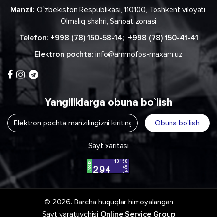
Manzil:
O`zbekiston Respublikasi, 110100, Toshkent viloyati,
Olmaliq shahri, Sanoat zonasi
Telefon:
+998 (78) 150-58-14
;
+998 (78) 150-41-41
Elektron pochta:
info@ammofos-maxam.uz
Yangiliklarga obuna bo`lish
Obuna bo'lish
Sayt xaritasi
© 2026. Barcha huquqlar himoyalangan
Sayt yaratuvchisi
Online Service Group