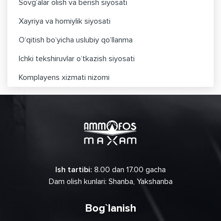
Sovg‘alar olish va berish siyosati
Xayriya va homiylik siyosati
O‘qitish bo‘yicha uslubiy qo‘llanma
Ichki tekshiruvlar o‘tkazish siyosati
Komplayens xizmati nizomi
Ish tartibi:
8.00 dan 17.00 gacha
Dam olish kunlari: Shanba, Yakshanba
Bog`lanish