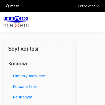
Izlash
O'zbekcha
Sayt xaritasi
Korxona
Umumiy ma’lumot
Korxona tarixi
Rahbariyat