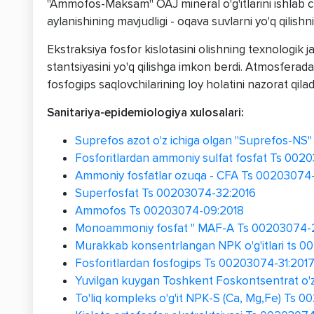
"Ammofos-Maksam" OAJ mineral o'g'itlarini ishlab ch
aylanishining mavjudligi - oqava suvlarni yo'q qilishn
Ekstraksiya fosfor kislotasini olishning texnologik j
stantsiyasini yo'q qilishga imkon berdi. Atmosferadag
fosfogips saqlovchilarining loy holatini nazorat qilad
Sanitariya-epidemiologiya xulosalari:
Suprefos azot o'z ichiga olgan "Suprefos-NS
Fosforitlardan ammoniy sulfat fosfat Ts 002
Ammoniy fosfatlar ozuqa - CFA Ts 00203074
Superfosfat Ts 00203074-32:2016
Ammofos Ts 00203074-09:2018
Monoammoniy fosfat " MAF-A Ts 00203074-
Murakkab konsentrlangan NPK o'g'itlari ts 
Fosforitlardan fosfogips Ts 00203074-31:201
Yuvilgan kuygan Toshkent Foskontsentrat o'
To'liq kompleks o'g'it NPK-S (Ca, Mg,Fe) Ts 