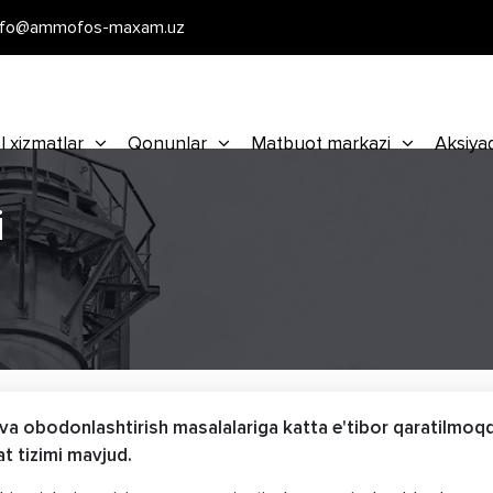
nfo@ammofos-maxam.uz
l xizmatlar
Qonunlar
Matbuot markazi
Aksiya
i
va obodonlashtirish masalalariga katta e'tibor qaratilmoq
at tizimi mavjud.