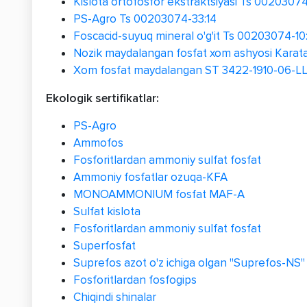
Kislota ortofosfor ekstraktsiyasi Ts 0020307
PS-Agro Ts 00203074-33:14
Foscacid-suyuq mineral o'g'it Ts 00203074-10
Nozik maydalangan fosfat xom ashyosi Karat
Xom fosfat maydalangan ST 3422-1910-06-LLP
Ekologik sertifikatlar:
PS-Agro
Ammofos
Fosforitlardan ammoniy sulfat fosfat
Ammoniy fosfatlar ozuqa-KFA
MONOAMMONIUM fosfat MAF-A
Sulfat kislota
Fosforitlardan ammoniy sulfat fosfat
Superfosfat
Suprefos azot o'z ichiga olgan "Suprefos-NS"
Fosforitlardan fosfogips
Chiqindi shinalar