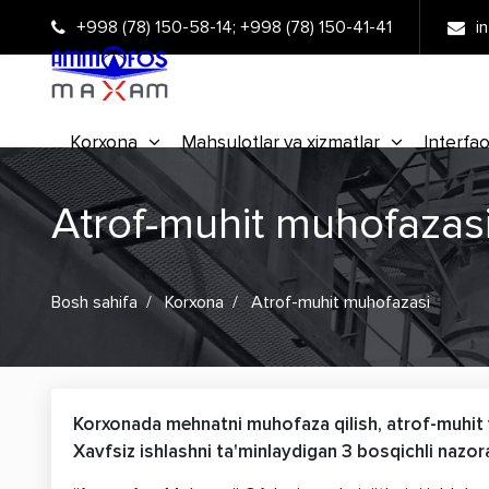
+998 (78) 150-58-14
;
+998 (78) 150-41-41
i
Korxona
Mahsulotlar va xizmatlar
Interfao
Atrof-muhit muhofazas
Bosh sahifa
Korxona
Atrof-muhit muhofazasi
Korxonada mehnatni muhofaza qilish, atrof-muhit 
Xavfsiz ishlashni ta'minlaydigan 3 bosqichli nazor