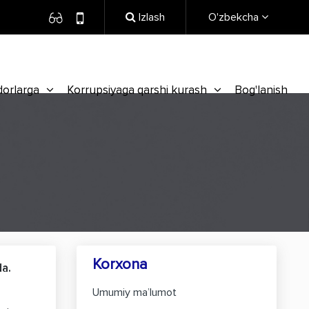
Izlash
O'zbekcha
dorlarga
Korrupsiyaga qarshi kurash
Bog'lanish
Korxona
da.
Umumiy ma’lumot