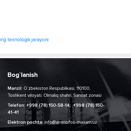
ning texnologik jarayoni
Bog`lanish
Manzil:
O`zbekiston Respublikasi, 110100,
Toshkent viloyati, Olmaliq shahri, Sanoat zonasi
Telefon:
+998 (78) 150-58-14
;
+998 (78) 150-
41-41
Elektron pochta:
info@ammofos-maxam.uz