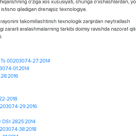
iqarishning o'ziga xos xususiyati, shunga o'xshashlardan, yo
i istisno qiladigan drenajsiz texnologiya.
arayonini takomillashtirish texnologik zanjirdan neytrallash
i zararli aralashmalarning tarkibi doimiy ravishda nazorat qili
i.
" Ts 00203074-27:2014
03074-01:2014
-28:2016
22-2018
00203074-29:2016
7
z DSt 2825:2014
00203074-38:2018