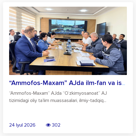
“Ammofos-Maxam” AJda ilm-fan va ishlab c...
“Ammofos-Maxam” AJda “O‘zkimyosanoat” AJ
tizimidagi oliy ta’lim muassasalari, ilmiy-tadqiq...
24 Iyul 2026
302