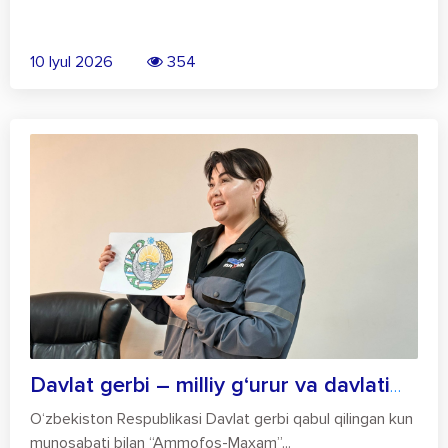
10 Iyul 2026
354
Davlat gerbi – milliy g‘urur va davlatim...
O‘zbekiston Respublikasi Davlat gerbi qabul qilingan kun
munosabati bilan “Ammofos-Maxam”...