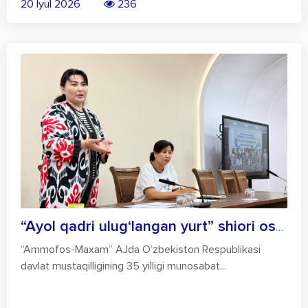
20 Iyul 2026
236
“Ayol qadri ulug‘langan yurt” shiori ost...
“Ammofos-Maxam” AJda O‘zbekiston Respublikasi
davlat mustaqilligining 35 yilligi munosabat...