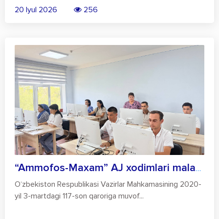
20 Iyul 2026
256
“Ammofos-Maxam” AJ xodimlari malaka oshi...
O‘zbekiston Respublikasi Vazirlar Mahkamasining 2020-
yil 3-martdagi 117-son qaroriga muvof...