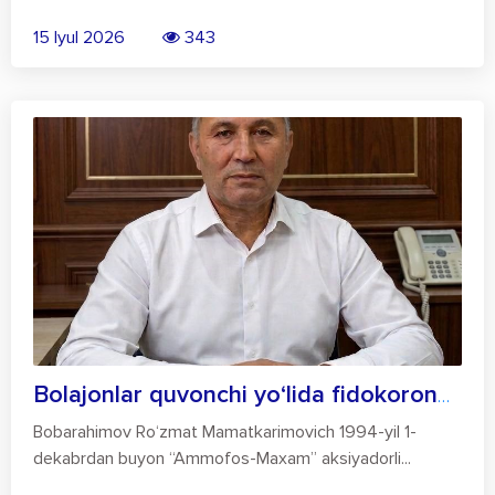
15 Iyul 2026
343
Bolajonlar quvonchi yo‘lida fidokorona m...
Bobarahimov Ro‘zmat Mamatkarimovich 1994-yil 1-
dekabrdan buyon “Ammofos-Maxam” aksiyadorli...