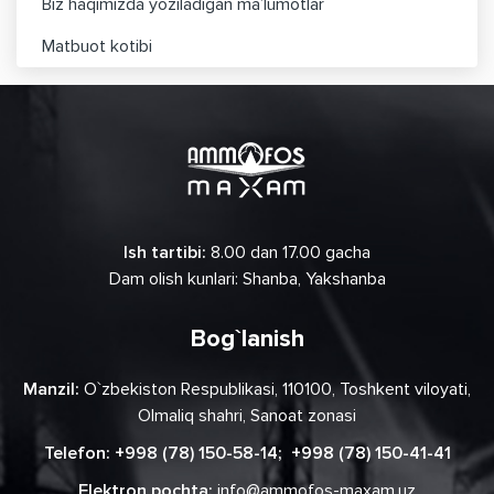
Biz haqimizda yoziladigan ma’lumotlar
Matbuot kotibi
Ish tartibi:
8.00 dan 17.00 gacha
Dam olish kunlari: Shanba, Yakshanba
Bog`lanish
Manzil:
O`zbekiston Respublikasi, 110100, Toshkent viloyati,
Olmaliq shahri, Sanoat zonasi
Telefon:
+998 (78) 150-58-14
;
+998 (78) 150-41-41
Elektron pochta:
info@ammofos-maxam.uz