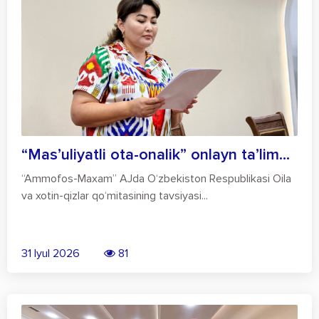
“Mas’uliyatli ota-onalik” onlayn ta’lim...
“Ammofos-Maxam” AJda O‘zbekiston Respublikasi Oila
va xotin-qizlar qo‘mitasining tavsiyasi...
31 Iyul 2026
81