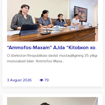
“Ammofos-Maxam” AJda “Kitobxon xodim” ta...
O‘zbekiston Respublikasi davlat mustaqilligining 35 yilligi
munosabati bilan “Ammofos-Maxa...
3 Avgust 2026
79