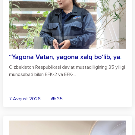
“Yagona Vatan, yagona xalq bo‘lib, yangi...
O‘zbekiston Respublikasi davlat mustaqilligining 35 yilligi
munosabati bilan EFK-2 va EFK-...
7 Avgust 2026
35