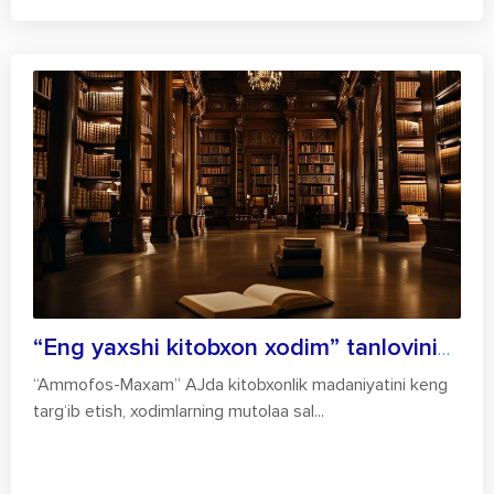
“Eng yaxshi kitobxon xodim” tanlovining...
“Ammofos-Maxam” AJda kitobxonlik madaniyatini keng
targ‘ib etish, xodimlarning mutolaa sal...