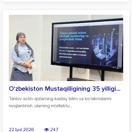
O‘zbekiston Mustaqilligining 35 yilligi...
Tanlov xotin-qizlarning kasbiy bilim va ko‘nikmalarini
rivojlantirish, ularning intellektu...
22 Iyul 2026
247