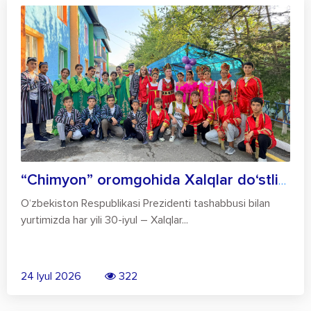
“Chimyon” oromgohida Xalqlar do‘stligi k...
O‘zbekiston Respublikasi Prezidenti tashabbusi bilan
yurtimizda har yili 30-iyul – Xalqlar...
24 Iyul 2026
322