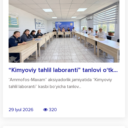
“Kimyoviy tahlil laboranti” tanlovi o‘tk...
“Ammofos-Maxam” aksiyadorlik jamiyatida “Kimyoviy
tahlil laboranti” kasbi bo‘yicha tanlov...
29 Iyul 2026
320