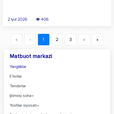
2 Iyul 2026
406
«
‹
1
2
3
›
»
Matbuot markazi
Yangiliklar
E'lonlar
Tenderlar
Ijtimoiy soha
Yoshlar siyosati