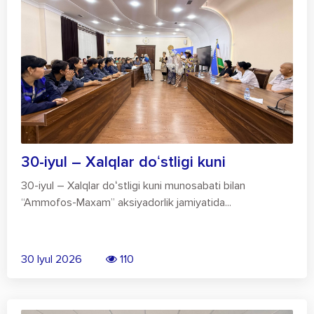
30-iyul – Xalqlar doʻstligi kuni
30-iyul – Xalqlar doʻstligi kuni munosabati bilan
“Ammofos-Maxam” aksiyadorlik jamiyatida...
30 Iyul 2026
110