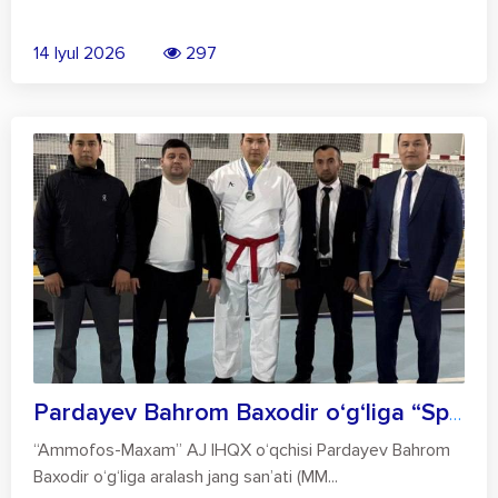
14 Iyul 2026
297
Pardayev Bahrom Baxodir o‘g‘liga “Sport...
“Ammofos-Maxam” AJ IHQX o‘qchisi Pardayev Bahrom
Baxodir o‘g‘liga aralash jang san’ati (MM...