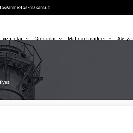
nfo@ammofos-maxam.uz
l xizmatlar
Qonunlar
Matbuot markazi
Aksiya
iyasi