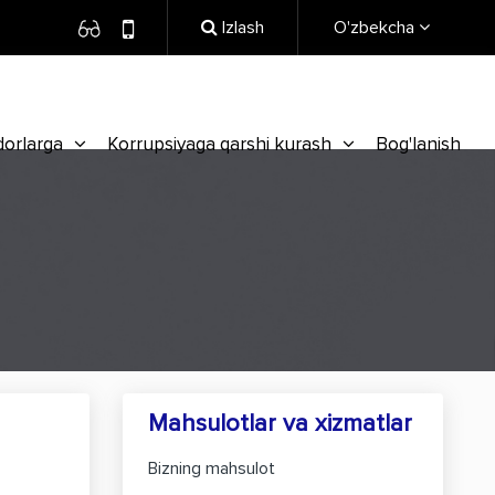
Izlash
O'zbekcha
dorlarga
Korrupsiyaga qarshi kurash
Bog'lanish
Mahsulotlar va xizmatlar
Bizning mahsulot