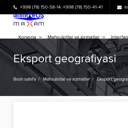
+998 (78) 150-58-14
;
+998 (78) 150-41-41
i
Korxona
Mahsulotlar va xizmatlar
Interfao
Eksport geografiyasi
Bosh sahifa
Mahsulotlar va xizmatlar
Eksport geograf