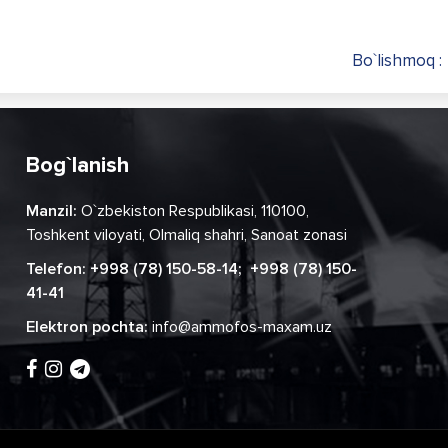
Bo`lishmoq :
Bog`lanish
Manzil:
O`zbekiston Respublikasi, 110100,
Toshkent viloyati, Olmaliq shahri, Sanoat zonasi
Telefon:
+998 (78) 150-58-14
;
+998 (78) 150-
41-41
Elektron pochta:
info@ammofos-maxam.uz