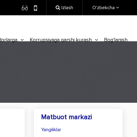
Izlash
O'zbekcha
dorlarga
Korrupsiyaga qarshi kurash
Bog'lanish
Matbuot markazi
Yangiliklar