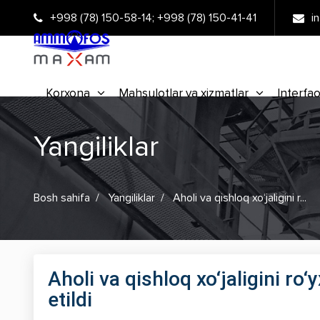
+998 (78) 150-58-14
;
+998 (78) 150-41-41
i
Korxona
Mahsulotlar va xizmatlar
Interfao
Yangiliklar
Bosh sahifa
Yangiliklar
Aholi va qishloq xo‘jaligini r...
Aholi va qishloq xo‘jaligini ro
etildi