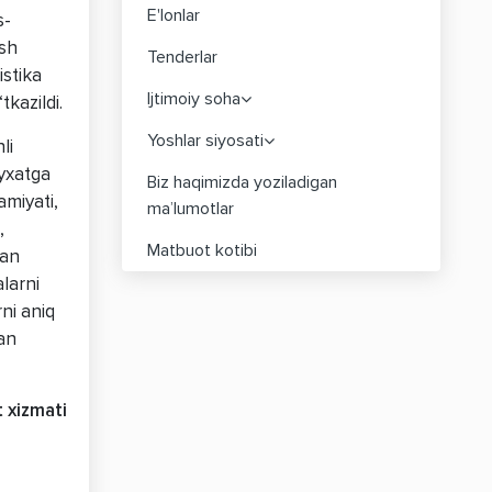
E'lonlar
s-
sh
Tenderlar
istika
Ijtimoiy soha
kazildi.
Yoshlar siyosati
li
‘yxatga
Biz haqimizda yoziladigan
miyati,
ma’lumotlar
,
Matbuot kotibi
dan
larni
rni aniq
dan
xizmati