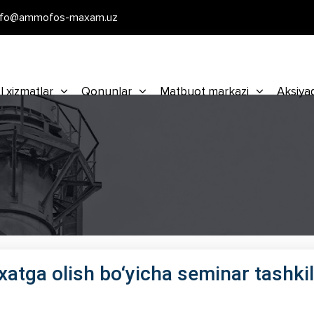
nfo@ammofos-maxam.uz
l xizmatlar
Qonunlar
Matbuot markazi
Aksiya
‘yxatga olish bo‘yicha seminar tashkil