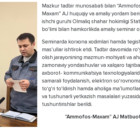
Mazkur tadbir munosabati bilan “Ammofo
Maxam” AJ huquqiy va amaliy yordam beri
ishchi guruhi Olmaliq shahar hokimligi Stat
bo‘limi bilan hamkorlikda amaliy seminar o‘t
Seminarda korxona xodimlari hamda tegish
mas’ullar ishtirok etdi. Tadbir davomida ro
olish jarayonining mazmun-mohiyati va aha
zamonaviy yondashuvlar va xalqaro tajriba
axborot- kommunikatsiya texnologiyalari
samarali foydalanish, elektron so‘rovnoma
to‘g‘ri to‘ldirish hamda aholiga ma’lumotla
va tushunarli yetkazish masalalari yuzasi
tushuntirishlar berildi.
“Ammofos-Maxam” AJ Matbuot 