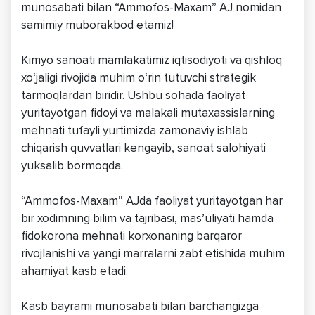
munosabati bilan “Ammofos-Maxam” AJ nomidan
samimiy muborakbod etamiz!
Kimyo sanoati mamlakatimiz iqtisodiyoti va qishloq
xo‘jaligi rivojida muhim o‘rin tutuvchi strategik
tarmoqlardan biridir. Ushbu sohada faoliyat
yuritayotgan fidoyi va malakali mutaxassislarning
mehnati tufayli yurtimizda zamonaviy ishlab
chiqarish quvvatlari kengayib, sanoat salohiyati
yuksalib bormoqda.
“Ammofos-Maxam” AJda faoliyat yuritayotgan har
bir xodimning bilim va tajribasi, mas’uliyati hamda
fidokorona mehnati korxonaning barqaror
rivojlanishi va yangi marralarni zabt etishida muhim
ahamiyat kasb etadi.
Kasb bayrami munosabati bilan barchangizga