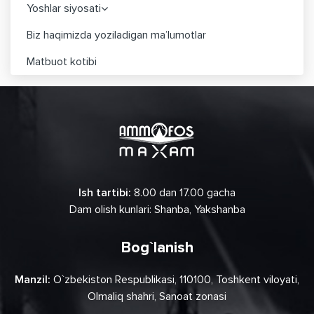
Yoshlar siyosati
Biz haqimizda yoziladigan ma’lumotlar
Matbuot kotibi
Ish tartibi:
8.00 dan 17.00 gacha
Dam olish kunlari: Shanba, Yakshanba
Bog`lanish
Manzil:
O`zbekiston Respublikasi, 110100, Toshkent viloyati,
Olmaliq shahri, Sanoat zonasi