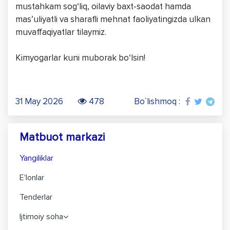
mustahkam sog‘liq, oilaviy baxt-saodat hamda
mas’uliyatli va sharafli mehnat faoliyatingizda ulkan
muvaffaqiyatlar tilaymiz.
Kimyogarlar kuni muborak bo‘lsin!
31 May 2026
478
Bo`lishmoq :
Matbuot markazi
Yangiliklar
E'lonlar
Tenderlar
Ijtimoiy soha