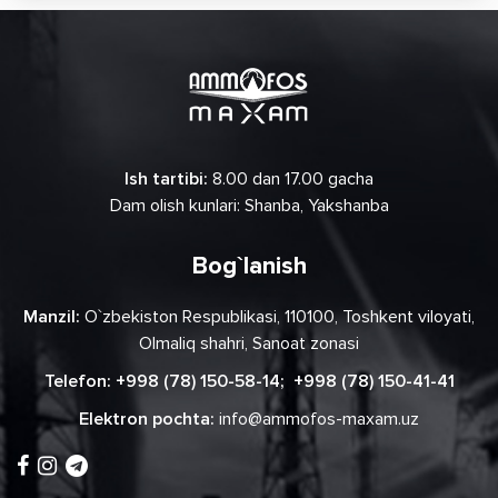
Ish tartibi:
8.00 dan 17.00 gacha
Dam olish kunlari: Shanba, Yakshanba
Bog`lanish
Manzil:
O`zbekiston Respublikasi, 110100, Toshkent viloyati,
Olmaliq shahri, Sanoat zonasi
Telefon:
+998 (78) 150-58-14
;
+998 (78) 150-41-41
Elektron pochta:
info@ammofos-maxam.uz