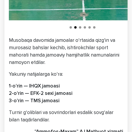
Musobaqa davomida jamoalar o‘rtasida qizg‘in va
murosasiz bahslar kechib, ishtirokchilar sport
mahorati hamda jamoaviy hamjihatlik namunalarini
namoyon etdilar.
Yakuniy natijalarga ko‘ra:
1-o‘rin — IHQX jamoasi
2-o‘rin — EFK-2 sexi jamoasi
3-o‘rin — TMS jamoasi
Turnir g‘oliblari va sovrindorlari esdalik sovg‘alar
bilan taqdirlandilar.
“Ammofos-Maxam” AJ Matbuot xizmati