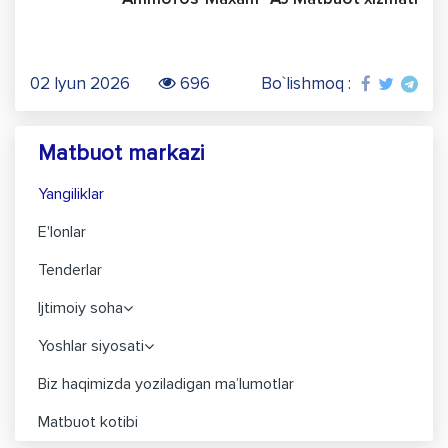
02 Iyun 2026
696
Bo`lishmoq :
Matbuot markazi
Yangiliklar
E'lonlar
Tenderlar
Ijtimoiy soha
Yoshlar siyosati
Biz haqimizda yoziladigan ma’lumotlar
Matbuot kotibi