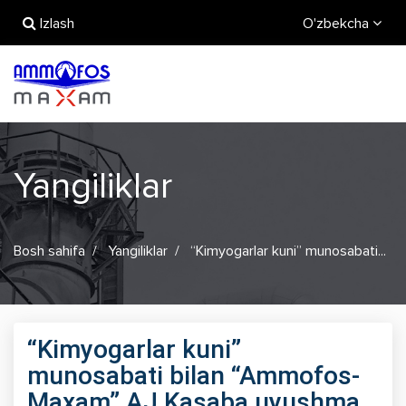
Izlash
O'zbekcha
Yangiliklar
Bosh sahifa
Yangiliklar
“Kimyogarlar kuni” munosabati...
“Kimyogarlar kuni”
munosabati bilan “Ammofos-
Maxam” AJ Kasaba uyushma