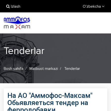
Izlash
O'zbekcha
Tenderlar
Bosh sahifa
Matbuot markazi
Tenderlar
На АО "Аммофос-Максам"
Обьявляеться тендер на
ферродобавки