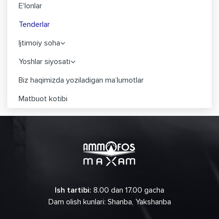
E'lonlar
Tenderlar
Ijtimoiy soha
Yoshlar siyosati
Biz haqimizda yoziladigan ma’lumotlar
Matbuot kotibi
Ish tartibi:
8.00 dan 17.00 gacha
Dam olish kunlari: Shanba, Yakshanba