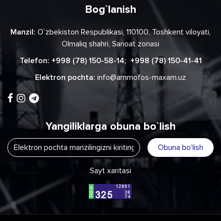
Bog`lanish
Manzil:
O`zbekiston Respublikasi, 110100, Toshkent viloyati,
Olmaliq shahri, Sanoat zonasi
Telefon:
+998 (78) 150-58-14
;
+998 (78) 150-41-41
Elektron pochta:
info@ammofos-maxam.uz
Yangiliklarga obuna bo`lish
Obuna bo'lish
Sayt xaritasi