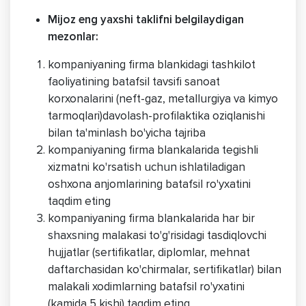
Mijoz eng yaxshi taklifni belgilaydigan
mezonlar:
kompaniyaning firma blankidagi tashkilot
faoliyatining batafsil tavsifi sanoat
korxonalarini (neft-gaz, metallurgiya va kimyo
tarmoqlari)davolash-profilaktika oziqlanishi
bilan ta'minlash bo'yicha tajriba
kompaniyaning firma blankalarida tegishli
xizmatni ko'rsatish uchun ishlatiladigan
oshxona anjomlarining batafsil ro'yxatini
taqdim eting
kompaniyaning firma blankalarida har bir
shaxsning malakasi to'g'risidagi tasdiqlovchi
hujjatlar (sertifikatlar, diplomlar, mehnat
daftarchasidan ko'chirmalar, sertifikatlar) bilan
malakali xodimlarning batafsil ro'yxatini
(kamida 5 kishi) taqdim eting.