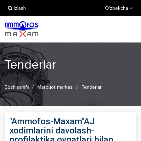
Izlash
O'zbekcha
Tenderlar
Bosh sahifa
Matbuot markazi
Tenderlar
"Ammofos-Maxam"AJ
xodimlarini davolash-
profilaktika ovqatlari bilan