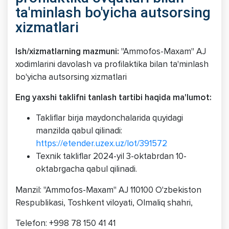
ta'minlash bo'yicha autsorsing
xizmatlari
Ish/xizmatlarning mazmuni:
"Ammofos-Maxam" AJ
xodimlarini davolash va profilaktika bilan ta'minlash
bo'yicha autsorsing xizmatlari
Eng yaxshi taklifni tanlash tartibi haqida ma'lumot:
Takliflar birja maydonchalarida quyidagi
manzilda qabul qilinadi:
https://etender.uzex.uz/lot/391572
Texnik takliflar 2024-yil 3-oktabrdan 10-
oktabrgacha qabul qilinadi.
Manzil: "Ammofos-Maxam" AJ 110100 O'zbekiston
Respublikasi, Toshkent viloyati, Olmaliq shahri,
Telefon: +998 78 150 41 41