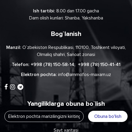
Ish tartibi:
8.00 dan 17.00 gacha
Dam olish kunlari: Shanba, Yakshanba
Bog`lanish
Manzil:
O`zbekiston Respublikasi, 110100, Toshkent viloyati,
Olmaliq shahri, Sanoat zonasi
Telefon:
+998 (78) 150-58-14
;
+998 (78) 150-41-41
Elektron pochta:
info@ammofos-maxam.uz
Yangiliklarga obuna bo`lish
Obuna bo'lish
Sayt xaritasi