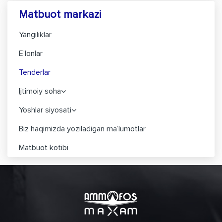
Matbuot markazi
Yangiliklar
E'lonlar
Tenderlar
Ijtimoiy soha
Yoshlar siyosati
Biz haqimizda yoziladigan ma’lumotlar
Matbuot kotibi