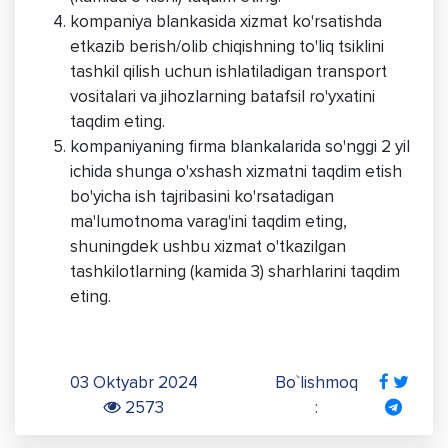
kompaniya blankasida xizmat ko'rsatishda
etkazib berish/olib chiqishning to'liq tsiklini
tashkil qilish uchun ishlatiladigan transport
vositalari va jihozlarning batafsil ro'yxatini
taqdim eting.
kompaniyaning firma blankalarida so'nggi 2 yil
ichida shunga o'xshash xizmatni taqdim etish
bo'yicha ish tajribasini ko'rsatadigan
ma'lumotnoma varag'ini taqdim eting,
shuningdek ushbu xizmat o'tkazilgan
tashkilotlarning (kamida 3) sharhlarini taqdim
eting.
03 Oktyabr 2024
Bo`lishmoq
2573
: