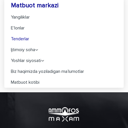
Matbuot markazi
Yangiliklar
E'lonlar
Tenderlar
Ijtimoiy soha
Yoshlar siyosati
Biz haqimizda yoziladigan ma’lumotlar
Matbuot kotibi