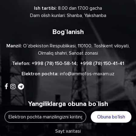
Ish tartibi:
8.00 dan 17.00 gacha
Dam olish kunlari: Shanba, Yakshanba
Bog`lanish
Manzil:
O`zbekiston Respublikasi, 110100, Toshkent viloyati,
Olmaliq shahri, Sanoat zonasi
Telefon:
+998 (78) 150-58-14
;
+998 (78) 150-41-41
Elektron pochta:
info@ammofos-maxam.uz
Yangiliklarga obuna bo`lish
Obuna bo'lish
Sayt xaritasi