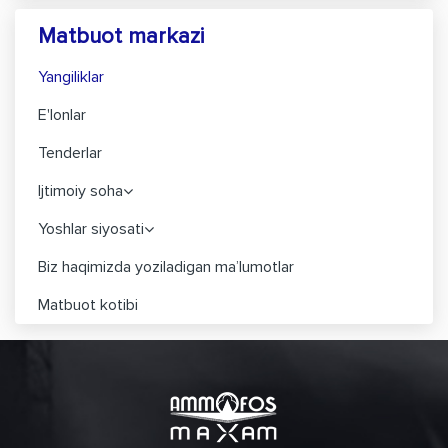
Matbuot markazi
Yangiliklar
E'lonlar
Tenderlar
Ijtimoiy soha
Yoshlar siyosati
Biz haqimizda yoziladigan ma’lumotlar
Matbuot kotibi