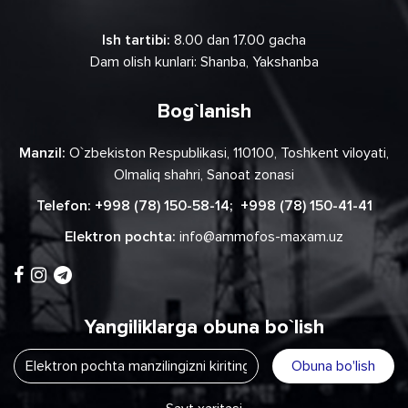
Ish tartibi:
8.00 dan 17.00 gacha
Dam olish kunlari: Shanba, Yakshanba
Bog`lanish
Manzil:
O`zbekiston Respublikasi, 110100, Toshkent viloyati,
Olmaliq shahri, Sanoat zonasi
Telefon:
+998 (78) 150-58-14
;
+998 (78) 150-41-41
Elektron pochta:
info@ammofos-maxam.uz
Yangiliklarga obuna bo`lish
Obuna bo'lish