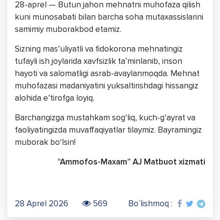
28-aprel — Butun jahon mehnatni muhofaza qilish
kuni munosabati bilan barcha soha mutaxassislarini
samimiy muborakbod etamiz.
Sizning mas’uliyatli va fidokorona mehnatingiz
tufayli ish joylarida xavfsizlik ta’minlanib, inson
hayoti va salomatligi asrab-avaylanmoqda. Mehnat
muhofazasi madaniyatini yuksaltirishdagi hissangiz
alohida e’tirofga loyiq.
Barchangizga mustahkam sog‘liq, kuch-g‘ayrat va
faoliyatingizda muvaffaqiyatlar tilaymiz. Bayramingiz
muborak bo‘lsin!
“Ammofos-Maxam” AJ Matbuot xizmati
28 Aprel 2026
569
Bo`lishmoq :