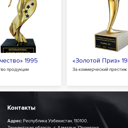
чество» 1995
«Золотой Приз» 19
тво продукции
За коммерческий престиж
Контакты
Адрес:
Республика Узбекистан, 110100,
Ташкентская область, г. Алмалык, Промзона