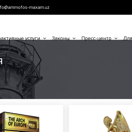
nfo@ammofos-maxam.uz
активные услуги
Законы
Пресс-центр
Для
я